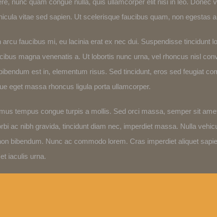
uere, nunc quam congue nulla, quis ullamcorper elit nisi in leo. Donec v
 vitae sed sapien. Ut scelerisque faucibus quam, non egestas ant
cu faucibus mi, eu lacinia erat ex nec dui. Suspendisse tincidunt lor
ucibus magna venenatis a. Ut lobortis nunc urna, vel rhoncus nisl conv
les, bibendum est in, elementum risus. Sed tincidunt, eros sed feugiat 
sque eget massa rhoncus ligula porta ullamcorper.
amus tempus congue turpis a mollis. Sed orci massa, semper sit amet 
Morbi ac nibh gravida, tincidunt diam nec, imperdiet massa. Nulla vehicul
non bibendum. Nunc ac commodo lorem. Cras imperdiet aliquet sapien.
t iaculis urna.