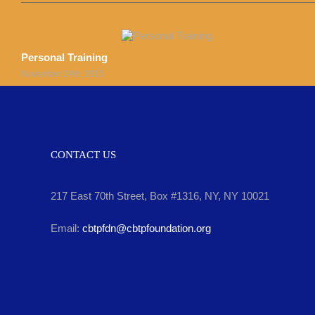
Personal Training
November 24th, 2015
CONTACT US
217 East 70th Street, Box #1316, NY, NY 10021
Email:
cbtpfdn@cbtpfoundation.org