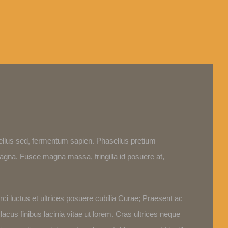
 tellus sed, fermentum sapien. Phasellus pretium
 magna. Fusce magna massa, fringilla id posuere at,
rci luctus et ultrices posuere cubilia Curae; Praesent ac
 lacus finibus lacinia vitae ut lorem. Cras ultrices neque