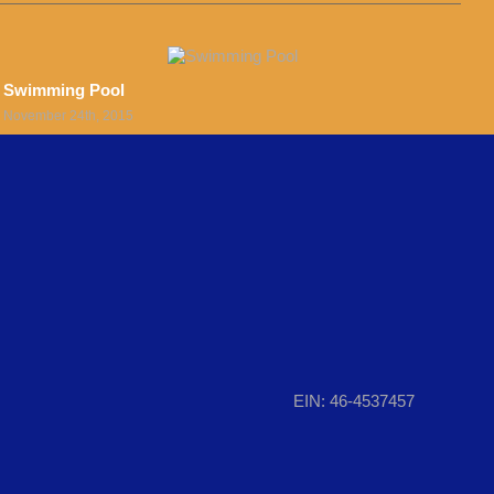
Swimming Pool
S
November 24th, 2015
N
EIN: 46-4537457