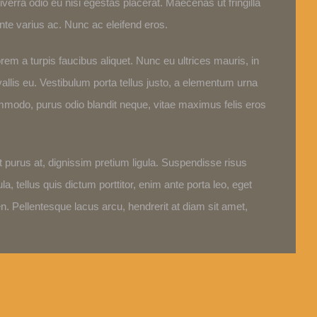
iverra odio eu nisi egestas placerat. Maecenas ut fringilla
e varius ac. Nunc ac eleifend eros.
em a turpis faucibus aliquet. Nunc eu ultrices mauris, in
allis eu. Vestibulum porta tellus justo, a elementum urna
commodo, purus odio blandit neque, vitae maximus felis eros
purus at, dignissim pretium ligula. Suspendisse risus
a, tellus quis dictum porttitor, enim ante porta leo, eget
 Pellentesque lacus arcu, hendrerit at diam sit amet,