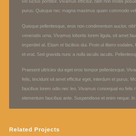
vel luctus porttitor. Vivamus efficitur, nibh non mollis pos
purus. Quisque nec magna maximus quam commodo vehicula
Quisque pellentesque, eros non condimentum auctor, nibh ar
venenatis urna. Vivamus lobortis lorem ligula, sit amet fa
imperdiet at. Etiam et facilisis dui. Proin ut libero soda
et erat. Sed gravida nunc a nulla iaculis iaculis. Pellente
Praesent ultricies dui eget eros tempor pellentesque. Viv
felis, tincidunt sit amet efficitur eget, interdum et purus. 
faucibus lorem odio nec leo. Vivamus consequat eu felis 
elementum faucibus ante. Suspendisse et enim neque. In e
Related Projects