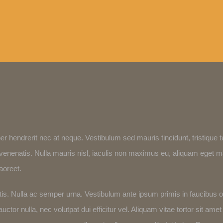
er hendrerit nec at neque. Vestibulum sed mauris tincidunt, tristique
el venenatis. Nulla mauris nisl, iaculis non maximus eu, aliquam eget
aoreet.
ttis. Nulla ac semper urna. Vestibulum ante ipsum primis in faucibus o
ctor nulla, nec volutpat dui efficitur vel. Aliquam vitae tortor sit amet