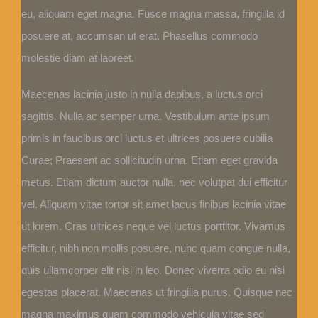
eu, aliquam eget magna. Fusce magna massa, fringilla id
posuere at, accumsan ut erat. Phasellus commodo
molestie diam at laoreet.
Maecenas lacinia justo in nulla dapibus, a luctus orci
sagittis. Nulla ac semper urna. Vestibulum ante ipsum
primis in faucibus orci luctus et ultrices posuere cubilia
Curae; Praesent ac sollicitudin urna. Etiam eget gravida
metus. Etiam dictum auctor nulla, nec volutpat dui efficitur
vel. Aliquam vitae tortor sit amet lacus finibus lacinia vitae
ut lorem. Cras ultrices neque vel luctus porttitor. Vivamus
efficitur, nibh non mollis posuere, nunc quam congue nulla,
quis ullamcorper elit nisi in leo. Donec viverra odio eu nisi
egestas placerat. Maecenas ut fringilla purus. Quisque nec
magna maximus quam commodo vehicula vitae sed