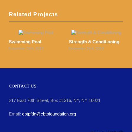
Related Projects
Swimming Pool
Strength & Conditioning
P
November 24th, 2015
November 24th, 2015
N
CONTACT US
217 East 70th Street, Box #1316, NY, NY 10021
Email:
cbtpfdn@cbtpfoundation.org